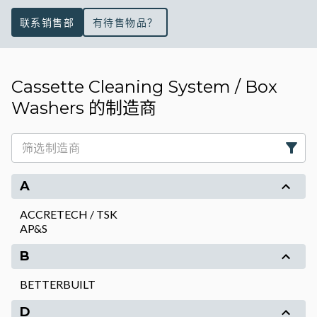
联系销售部
有待售物品？
Cassette Cleaning System / Box
Washers 的制造商
A
ACCRETECH / TSK
AP&S
B
BETTERBUILT
D