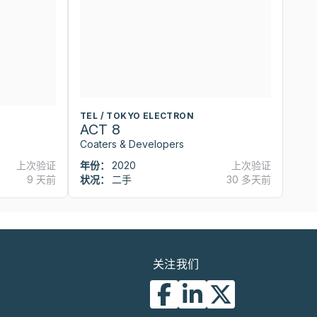
TEL / TOKYO ELECTRON
T
ACT 8
A
Coaters & Developers
Co
上次验证
年份：
2020
上次验证
年
9 天前
状况：
二手
30 多天前
状
关注我们