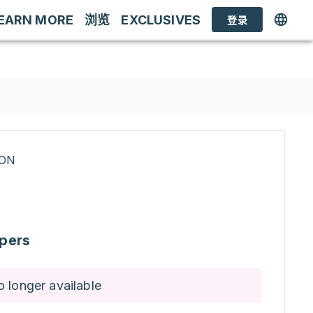
EARN MORE
浏览
EXCLUSIVES
登录
RON
pers
o longer available