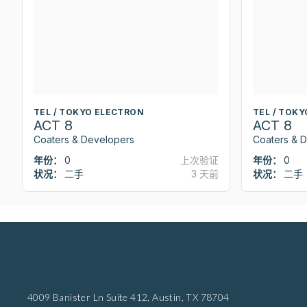
TEL / TOKYO ELECTRON
TEL / TOK
ACT 8
ACT 8
Coaters & Developers
Coaters & 
年份：
0
上次验证
年份：
0
状况：
二手
3 天前
状况：
二手
4009 Banister Ln Suite 412,
Austin, TX 78704