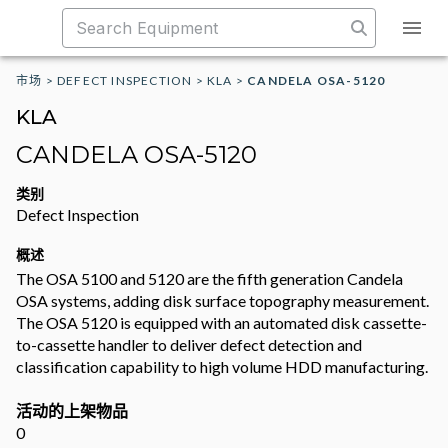
市场
>
DEFECT INSPECTION
>
KLA
>
CANDELA OSA-5120
KLA
CANDELA OSA-5120
类别
Defect Inspection
概述
The OSA 5100 and 5120 are the fifth generation Candela
OSA systems, adding disk surface topography measurement.
The OSA 5120 is equipped with an automated disk cassette-
to-cassette handler to deliver defect detection and
classification capability to high volume HDD manufacturing.
活动的上架物品
0