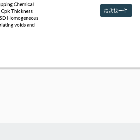
tripping Chemical
h Cpk Thickness
给我找一件
10ASD Homogeneous
plating voids and