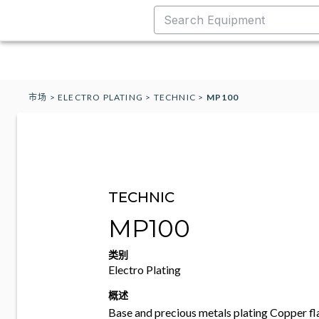
市场
>
ELECTRO PLATING
>
TECHNIC
>
MP100
TECHNIC
MP100
类别
Electro Plating
概述
Base and precious metals plating Copper fla