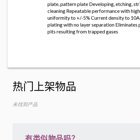
plate, pattern plate Developing, etching, s
cleaning Repeatable performance with hig
uniformity to +/-5% Current density to 
plating with no layer separation Eliminates 
pits resulting from trapped gases
热门上架物品
未找到产品
有类似物品吗？