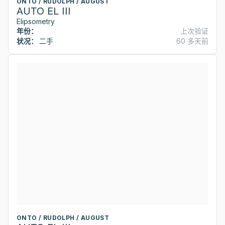
ONTO / RUDOLPH / AUGUST
AUTO EL III
Elipsometry
年份：
上次验证
状况：
二手
60 多天前
ONTO / RUDOLPH / AUGUST