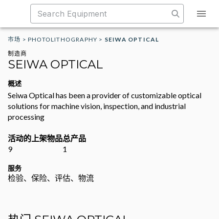
市场
>
PHOTOLITHOGRAPHY
>
SEIWA OPTICAL
制造商
SEIWA OPTICAL
概述
Seiwa Optical has been a provider of customizable optical
solutions for machine vision, inspection, and industrial
processing
活动的上架物品
总产品
9
1
服务
检验、保险、评估、物流