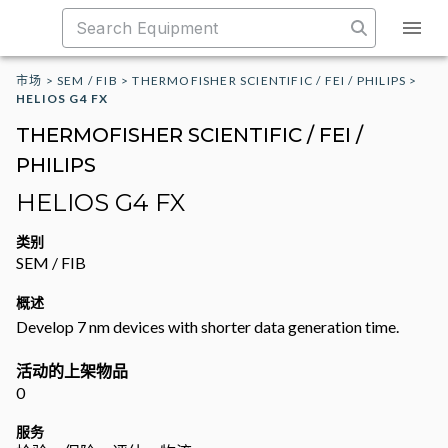
市场
>
SEM / FIB
>
THERMOFISHER SCIENTIFIC / FEI / PHILIPS
>
HELIOS G4 FX
THERMOFISHER SCIENTIFIC / FEI /
PHILIPS
HELIOS G4 FX
类别
SEM / FIB
概述
Develop 7 nm devices with shorter data generation time.
活动的上架物品
0
服务