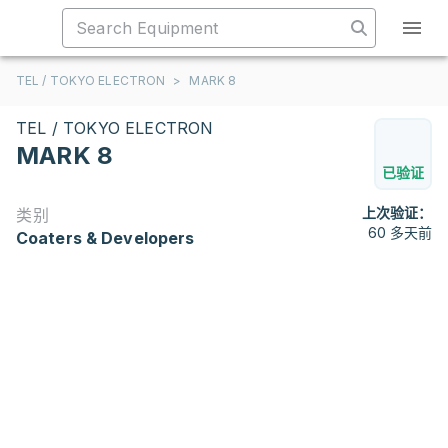
TEL / TOKYO ELECTRON
>
MARK 8
TEL / TOKYO ELECTRON
MARK 8
已验证
上次验证：
类别
60 多天前
Coaters & Developers