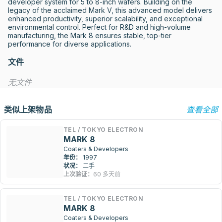
developer system for 5 to 8-inch wafers. Building on the 
legacy of the acclaimed Mark V, this advanced model delivers 
enhanced productivity, superior scalability, and exceptional 
environmental control. Perfect for R&D and high-volume 
manufacturing, the Mark 8 ensures stable, top-tier 
performance for diverse applications.
文件
无文件
类似上架物品
查看全部
TEL / TOKYO ELECTRON
MARK 8
Coaters & Developers
年份：
1997
状况：
二手
上次验证：
60 多天前
TEL / TOKYO ELECTRON
MARK 8
Coaters & Developers