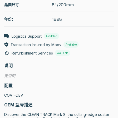
8"/200mm
晶圆尺寸：
1998
年份：
Logistics Support
Available
Transaction Insured by Moov
Available
Refurbishment Services
Available
说明
无说明
配置
COAT-DEV
OEM 型号描述
Discover the CLEAN TRACK Mark 8, the cutting-edge coater 