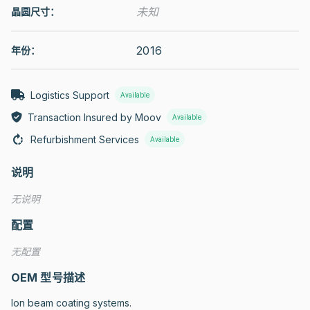
未知
晶圆尺寸：
2016
年份：
Logistics Support
Available
Transaction Insured by Moov
Available
Refurbishment Services
Available
说明
无说明
配置
无配置
OEM 型号描述
Ion beam coating systems.