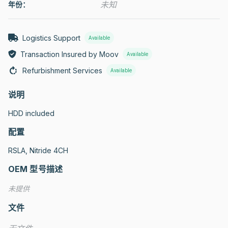
未知
年份：
Logistics Support
Available
Transaction Insured by Moov
Available
Refurbishment Services
Available
说明
HDD included
配置
RSLA, Nitride 4CH
OEM 型号描述
未提供
文件