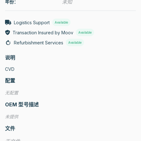
未知
年份：
Logistics Support
Available
Transaction Insured by Moov
Available
Refurbishment Services
Available
说明
CVD
配置
无配置
OEM 型号描述
未提供
文件