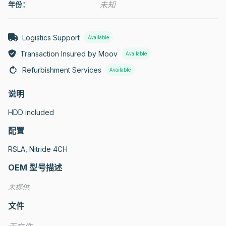
未知
年份：
Logistics Support
Available
Transaction Insured by Moov
Available
Refurbishment Services
Available
说明
HDD included
配置
RSLA, Nitride 4CH
OEM 型号描述
未提供
文件