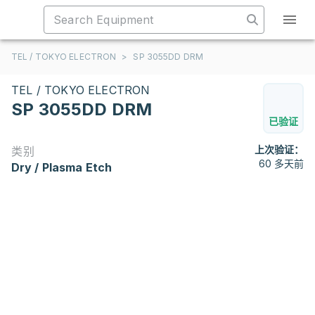
TEL / TOKYO ELECTRON
>
SP 3055DD DRM
TEL / TOKYO ELECTRON
SP 3055DD DRM
已验证
上次验证：
类别
60 多天前
Dry / Plasma Etch