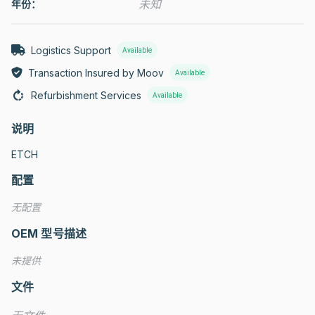
未知
年份：
Logistics Support
Available
Transaction Insured by Moov
Available
Refurbishment Services
Available
说明
ETCH
配置
无配置
OEM 型号描述
未提供
文件