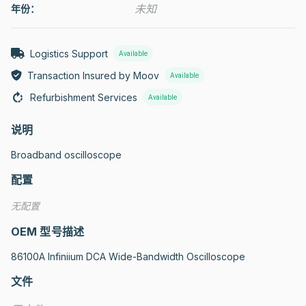
未知
年份：
Logistics Support
Available
Transaction Insured by Moov
Available
Refurbishment Services
Available
说明
Broadband oscilloscope
配置
无配置
OEM 型号描述
86100A Infiniium DCA Wide-Bandwidth Oscilloscope
文件