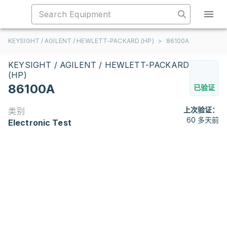
KEYSIGHT / AGILENT / HEWLETT-PACKARD (HP)
>
86100A
KEYSIGHT / AGILENT / HEWLETT-PACKARD
(HP)
86100A
已验证
上次验证：
类别
60 多天前
Electronic Test