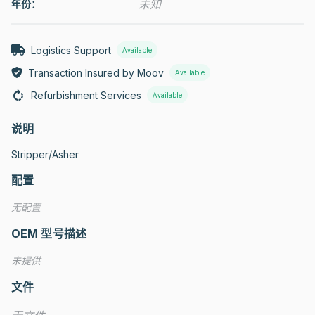
未知
年份：
Logistics Support
Available
Transaction Insured by Moov
Available
Refurbishment Services
Available
说明
Stripper/Asher
配置
无配置
OEM 型号描述
未提供
文件