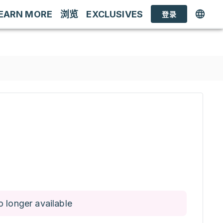
EARN MORE
浏览
EXCLUSIVES
登录
o longer available