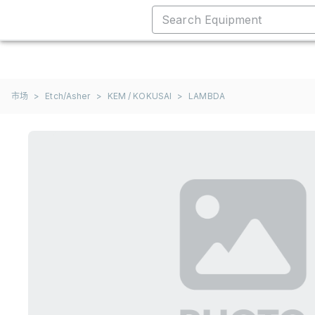
市场
>
Etch/Asher
>
KEM / KOKUSAI
>
LAMBDA