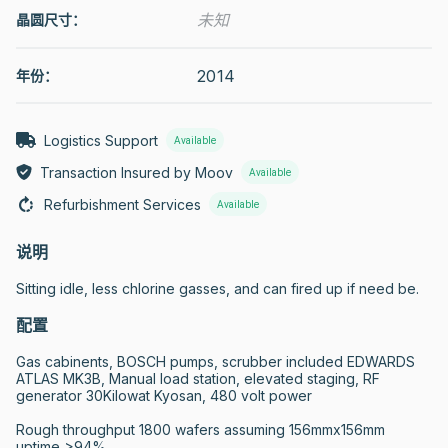
未知
晶圆尺寸：
2014
年份：
Logistics Support
Available
Transaction Insured by Moov
Available
Refurbishment Services
Available
说明
Sitting idle, less chlorine gasses, and can fired up if need be.
配置
Gas cabinents, BOSCH pumps, scrubber included EDWARDS 
ATLAS MK3B, Manual load station, elevated staging, RF 
generator 30Kilowat Kyosan, 480 volt power

Rough throughput 1800 wafers assuming 156mmx156mm

uptime >94%
