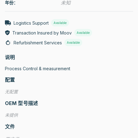
未知
年份：
Logistics Support
Available
Transaction Insured by Moov
Available
Refurbishment Services
Available
说明
Process Control & measurement
配置
无配置
OEM 型号描述
未提供
文件