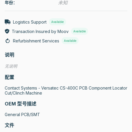
未知
年份：
Logistics Support
Available
Transaction Insured by Moov
Available
Refurbishment Services
Available
说明
无说明
配置
Contact Systems - Versatec CS-400C PCB Component Locator 
Cut/Clinch Machine
OEM 型号描述
General PCB/SMT
文件