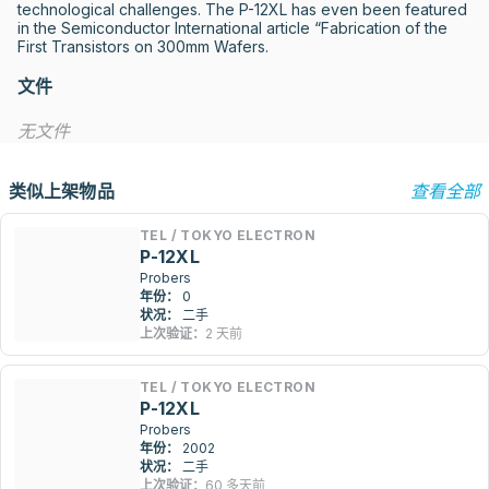
technological challenges. The P-12XL has even been featured 
in the Semiconductor International article “Fabrication of the 
First Transistors on 300mm Wafers.
文件
无文件
类似上架物品
查看全部
TEL / TOKYO ELECTRON
P-12XL
Probers
年份：
0
状况：
二手
上次验证：
2 天前
TEL / TOKYO ELECTRON
P-12XL
Probers
年份：
2002
状况：
二手
上次验证：
60 多天前