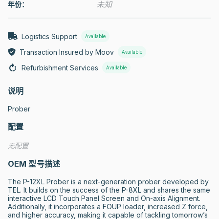
未知
年份：
Logistics Support
Available
Transaction Insured by Moov
Available
Refurbishment Services
Available
说明
Prober
配置
无配置
OEM 型号描述
The P-12XL Prober is a next-generation prober developed by 
TEL. It builds on the success of the P-8XL and shares the same 
interactive LCD Touch Panel Screen and On-axis Alignment. 
Additionally, it incorporates a FOUP loader, increased Z force, 
and higher accuracy, making it capable of tackling tomorrow’s 