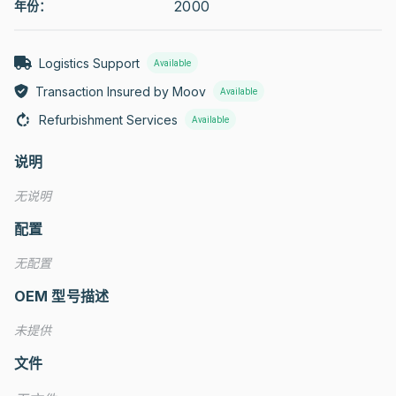
2000
年份：
Logistics Support
Available
Transaction Insured by Moov
Available
Refurbishment Services
Available
说明
无说明
配置
无配置
OEM 型号描述
未提供
文件