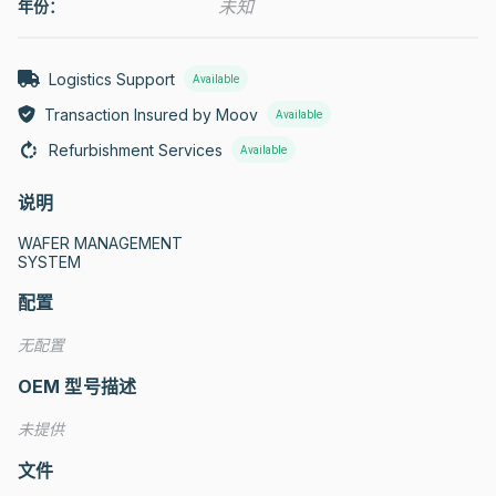
未知
年份：
Logistics Support
Available
Transaction Insured by Moov
Available
Refurbishment Services
Available
说明
WAFER MANAGEMENT

SYSTEM
配置
无配置
OEM 型号描述
未提供
文件