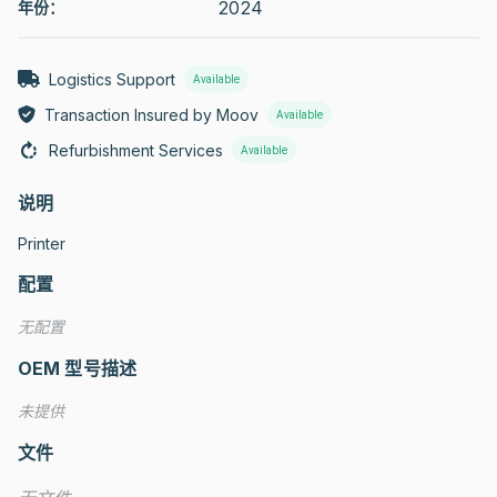
2024
年份：
Logistics Support
Available
Transaction Insured by Moov
Available
Refurbishment Services
Available
说明
Printer
配置
无配置
OEM 型号描述
未提供
文件